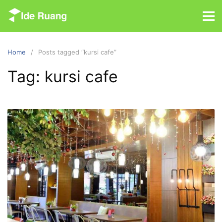
S
k
i
p
Home
Posts tagged “kursi cafe”
t
o
Tag: kursi cafe
c
o
n
t
e
n
t