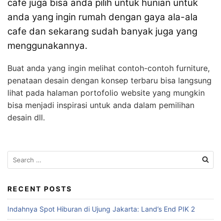
cafe juga bisa anda pilih untuk hunian untuk
anda yang ingin rumah dengan gaya ala-ala
cafe dan sekarang sudah banyak juga yang
menggunakannya.
Buat anda yang ingin melihat contoh-contoh furniture,
penataan desain dengan konsep terbaru bisa langsung
lihat pada halaman portofolio website yang mungkin
bisa menjadi inspirasi untuk anda dalam pemilihan
desain dll.
S
e
a
r
RECENT POSTS
c
Indahnya Spot Hiburan di Ujung Jakarta: Land’s End PIK 2
h