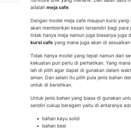
adalah
meja cafe
.
Dengan model meja cafe maupun kursi yang 
akan memberikan kesan tersendiri bagi para
tidak hanya meja namun juga biasanya juga 
kursi cafe
yang mana juga akan di sesuaikan
Tidak hanya model yang tepat namun dari se
kekuatan pun perlu di perhatikan. Yang mana 
lah di pilih agar dapat di gunakan dalam wak
aman. Dan selain itu pilih pula jenis bahan
untuk di bersihkan.
Untuk jenis bahan yang biasa di gunakan unt
sendiri cukup beragam yaitu di antaranya ada
bahan kayu solid
bahan besi