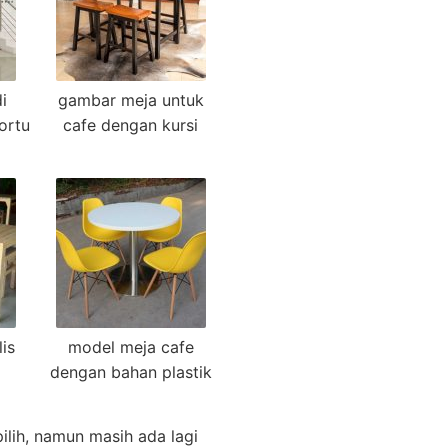
i
gambar meja untuk
ortu
cafe dengan kursi
is
model meja cafe
dengan bahan plastik
ilih, namun masih ada lagi