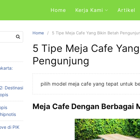
Home
Kerja Kami
Artikel
Home
5 Tipe Meja Cafe Yang Bikin Betah Pengunju
5 Tipe Meja Cafe Yang
Pengunjung
karta:
pilih model meja cafe yang tepat untuk 
2: Destinasi
opis
Meja Cafe Dengan Berbagai 
opis
hipnotis
ve di PIK