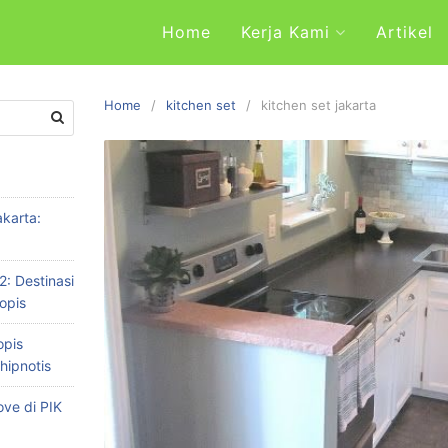
Home
Kerja Kami
Artikel
Home
kitchen set
kitchen set jakarta
karta:
2: Destinasi
opis
opis
hipnotis
ve di PIK