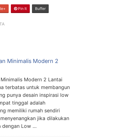
le+
Pin It
Buffer
TA
ian Minimalis Modern 2
n Minimalis Modern 2 Lantai
na terbatas untuk membangun
ng punya desain inspirasi low
mpat tinggal adalah
g memiliki rumah sendiri
h menyenangkan jika dilakukan
ah dengan Low …