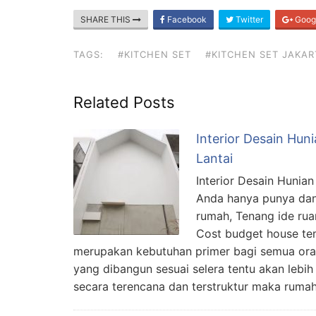
SHARE THIS
Facebook
Twitter
Goog
TAGS:
#KITCHEN SET
#KITCHEN SET JAKAR
Related Posts
Interior Desain Hun
Lantai
Interior Desain Hunia
Anda hanya punya da
rumah, Tenang ide rua
Cost budget house te
merupakan kebutuhan primer bagi semua oran
yang dibangun sesuai selera tentu akan lebi
secara terencana dan terstruktur maka rum