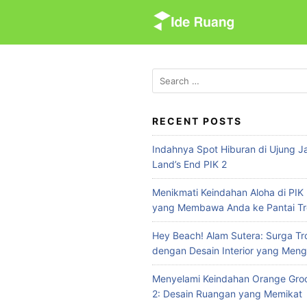
S
k
i
p
t
S
e
o
a
c
r
RECENT POSTS
o
c
n
Indahnya Spot Hiburan di Ujung Ja
h
t
Land’s End PIK 2
f
e
o
Menikmati Keindahan Aloha di PIK 
n
r
yang Membawa Anda ke Pantai Tr
:
t
Hey Beach! Alam Sutera: Surga Tr
dengan Desain Interior yang Meng
Menyelami Keindahan Orange Groo
2: Desain Ruangan yang Memikat