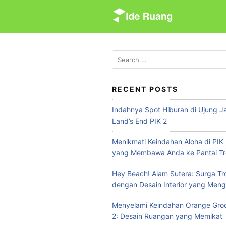
S
k
i
p
t
S
e
o
a
c
r
RECENT POSTS
o
c
n
Indahnya Spot Hiburan di Ujung Ja
h
t
Land’s End PIK 2
f
e
o
Menikmati Keindahan Aloha di PIK 
n
r
yang Membawa Anda ke Pantai Tr
:
t
Hey Beach! Alam Sutera: Surga Tr
dengan Desain Interior yang Meng
Menyelami Keindahan Orange Groo
2: Desain Ruangan yang Memikat