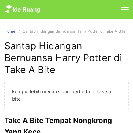
S
k
i
p
Home
Santap Hidangan Bernuansa Harry Potter di Take A Bite
t
o
Santap Hidangan
c
Bernuansa Harry Potter di
o
n
Take A Bite
t
e
n
kumpul lebih menarik dan berbeda di take a
t
bite
Take A Bite Tempat Nongkrong
Yang Kece