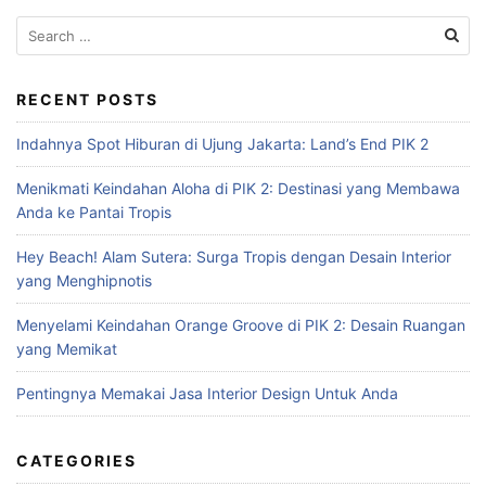
S
e
a
r
RECENT POSTS
c
Indahnya Spot Hiburan di Ujung Jakarta: Land’s End PIK 2
h
f
Menikmati Keindahan Aloha di PIK 2: Destinasi yang Membawa
o
Anda ke Pantai Tropis
r
:
Hey Beach! Alam Sutera: Surga Tropis dengan Desain Interior
yang Menghipnotis
Menyelami Keindahan Orange Groove di PIK 2: Desain Ruangan
yang Memikat
Pentingnya Memakai Jasa Interior Design Untuk Anda
CATEGORIES