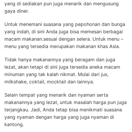
yang di sediakan pun juga menarik dan mengusung
gaya diner.
Untuk menemani suasana yang pepohonan dan bunga
yang indah, di sini Anda juga bisa memesan berbagai
macam makanan.sesuai dengan selera. Untuk menu –
menu yang tersedia merupakan makanan khas Asia.
Tidak hanya makanannya yang beragam dan juga
lezat, akan tetapi di sini juga tersedia aneka macam
minuman yang tak kalah nikmat. Mulai dari jus,
milkshake, coktail, mocktail dan lainnya.
Selain tempat yang menarik dan nyaman serta
makanannya yang lezat, untuk masalah harga pun juga
terjangkau. Jadi, Anda tetap bisa menikmati suasana
yang nyaman dengan harga yang juga nyaman di
kantong.