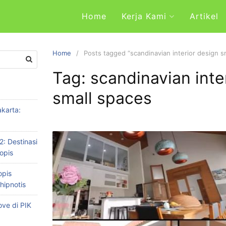
Home
Kerja Kami
Artikel
Home
Posts tagged “scandinavian interior design s
Tag: scandinavian inte
small spaces
karta:
2: Destinasi
opis
opis
hipnotis
ve di PIK