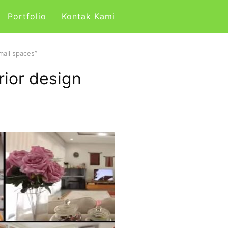
Portfolio
Kontak Kami
mall spaces”
rior design