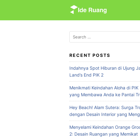
S
k
i
p
t
S
e
o
a
c
r
RECENT POSTS
o
c
n
Indahnya Spot Hiburan di Ujung Ja
h
t
Land’s End PIK 2
f
e
o
Menikmati Keindahan Aloha di PIK 
n
r
yang Membawa Anda ke Pantai Tr
:
t
Hey Beach! Alam Sutera: Surga Tr
dengan Desain Interior yang Meng
Menyelami Keindahan Orange Groo
2: Desain Ruangan yang Memikat