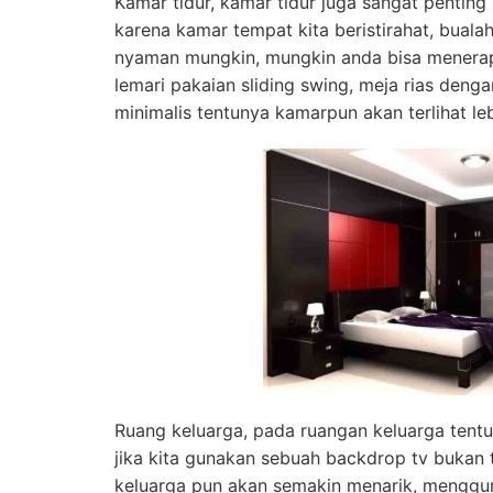
Kamar tidur, kamar tidur juga sangat penting
karena kamar tempat kita beristirahat, bual
nyaman mungkin, mungkin anda bisa menerapk
lemari pakaian sliding swing, meja rias den
minimalis tentunya kamarpun akan terlihat le
Ruang keluarga, pada ruangan keluarga tent
jika kita gunakan sebuah backdrop tv bukan 
keluarga pun akan semakin menarik, menggu