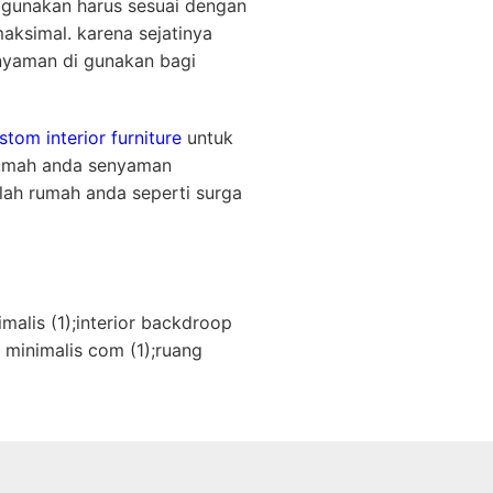
a gunakan harus sesuai dengan
ksimal. karena sejatinya
nyaman di gunakan bagi
stom interior furniture
untuk
rumah anda senyaman
ah rumah anda seperti surga
malis (1);interior backdroop
l minimalis com (1);ruang