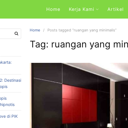
Home
Kerja Kami
Artikel
Home
Posts tagged “ruangan yang minimalis”
Tag: ruangan yang min
karta:
2: Destinasi
opis
opis
hipnotis
ve di PIK