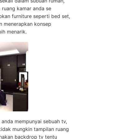
 sekali dalam subuah rumah,
ah ruang kamar anda se
an furniture seperti bed set,
gan menerapkan konsep
bih menarik.
u anda mempunyai sebuah tv,
tidak mungkin tampilan ruang
nakan backdrop tv tentu