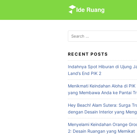
S
k
i
p
t
S
e
o
a
c
r
RECENT POSTS
o
c
n
Indahnya Spot Hiburan di Ujung Ja
h
t
Land’s End PIK 2
f
e
o
Menikmati Keindahan Aloha di PIK 
n
r
yang Membawa Anda ke Pantai Tr
:
t
Hey Beach! Alam Sutera: Surga Tr
dengan Desain Interior yang Meng
Menyelami Keindahan Orange Groo
2: Desain Ruangan yang Memikat