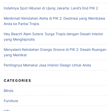
c
Indahnya Spot Hiburan di Ujung Jakarta: Land’s End PIK 2
h
f
Menikmati Keindahan Aloha di PIK 2: Destinasi yang Membawa
o
Anda ke Pantai Tropis
r
:
Hey Beach! Alam Sutera: Surga Tropis dengan Desain Interior
yang Menghipnotis
Menyelami Keindahan Orange Groove di PIK 2: Desain Ruangan
yang Memikat
Pentingnya Memakai Jasa Interior Design Untuk Anda
CATEGORIES
Blinds
Furniture
Info