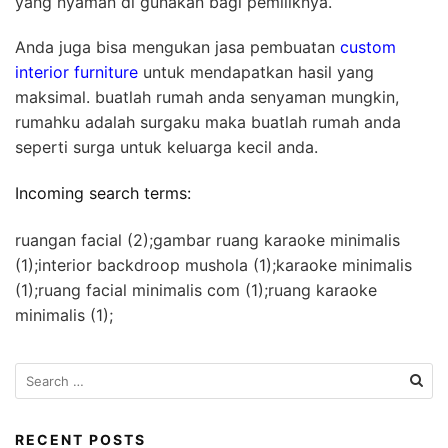
yang nyaman di gunakan bagi pemiliknya.
Anda juga bisa mengukan jasa pembuatan
custom
interior furniture
untuk mendapatkan hasil yang
maksimal. buatlah rumah anda senyaman mungkin,
rumahku adalah surgaku maka buatlah rumah anda
seperti surga untuk keluarga kecil anda.
Incoming search terms:
ruangan facial (2);gambar ruang karaoke minimalis
(1);interior backdroop mushola (1);karaoke minimalis
(1);ruang facial minimalis com (1);ruang karaoke
minimalis (1);
S
e
a
r
RECENT POSTS