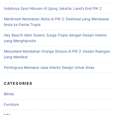
c
Indahnya Spot Hiburan di Ujung Jakarta: Land’s End PIK 2
h
f
Menikmati Keindahan Aloha di PIK 2: Destinasi yang Membawa
o
Anda ke Pantai Tropis
r
:
Hey Beach! Alam Sutera: Surga Tropis dengan Desain Interior
yang Menghipnotis
Menyelami Keindahan Orange Groove di PIK 2: Desain Ruangan
yang Memikat
Pentingnya Memakai Jasa Interior Design Untuk Anda
CATEGORIES
Blinds
Furniture
Info