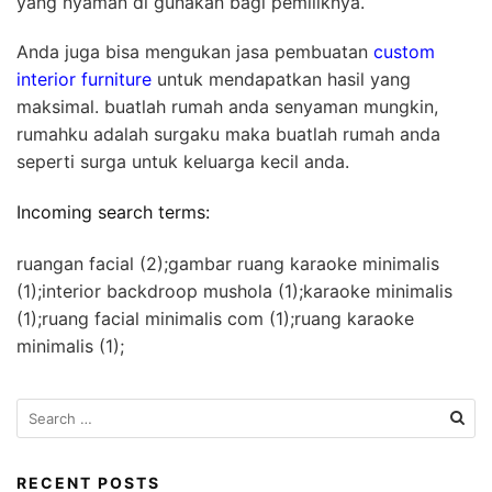
yang nyaman di gunakan bagi pemiliknya.
Anda juga bisa mengukan jasa pembuatan
custom
interior furniture
untuk mendapatkan hasil yang
maksimal. buatlah rumah anda senyaman mungkin,
rumahku adalah surgaku maka buatlah rumah anda
seperti surga untuk keluarga kecil anda.
Incoming search terms:
ruangan facial (2);gambar ruang karaoke minimalis
(1);interior backdroop mushola (1);karaoke minimalis
(1);ruang facial minimalis com (1);ruang karaoke
minimalis (1);
S
e
a
r
RECENT POSTS