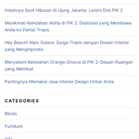
c
Indahnya Spot Hiburan di Ujung Jakarta: Land’s End PIK 2
h
f
Menikmati Keindahan Aloha di PIK 2: Destinasi yang Membawa
o
Anda ke Pantai Tropis
r
:
Hey Beach! Alam Sutera: Surga Tropis dengan Desain Interior
yang Menghipnotis
Menyelami Keindahan Orange Groove di PIK 2: Desain Ruangan
yang Memikat
Pentingnya Memakai Jasa Interior Design Untuk Anda
CATEGORIES
Blinds
Furniture
Info