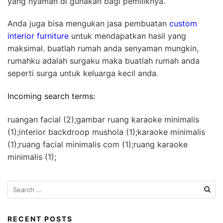
yang nyaman di gunakan bagi pemiliknya.
Anda juga bisa mengukan jasa pembuatan
custom
interior furniture
untuk mendapatkan hasil yang
maksimal. buatlah rumah anda senyaman mungkin,
rumahku adalah surgaku maka buatlah rumah anda
seperti surga untuk keluarga kecil anda.
Incoming search terms:
ruangan facial (2);gambar ruang karaoke minimalis
(1);interior backdroop mushola (1);karaoke minimalis
(1);ruang facial minimalis com (1);ruang karaoke
minimalis (1);
S
e
a
r
RECENT POSTS