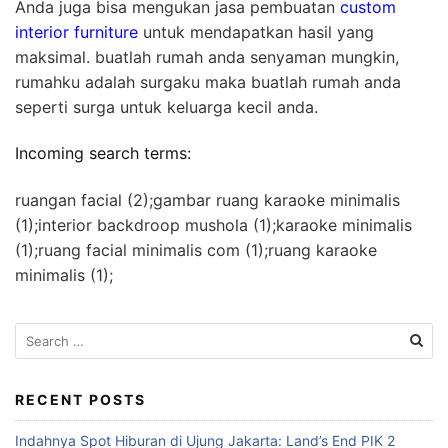
Anda juga bisa mengukan jasa pembuatan
custom
interior furniture
untuk mendapatkan hasil yang
maksimal. buatlah rumah anda senyaman mungkin,
rumahku adalah surgaku maka buatlah rumah anda
seperti surga untuk keluarga kecil anda.
Incoming search terms:
ruangan facial (2);gambar ruang karaoke minimalis
(1);interior backdroop mushola (1);karaoke minimalis
(1);ruang facial minimalis com (1);ruang karaoke
minimalis (1);
S
e
a
r
RECENT POSTS
c
Indahnya Spot Hiburan di Ujung Jakarta: Land’s End PIK 2
h