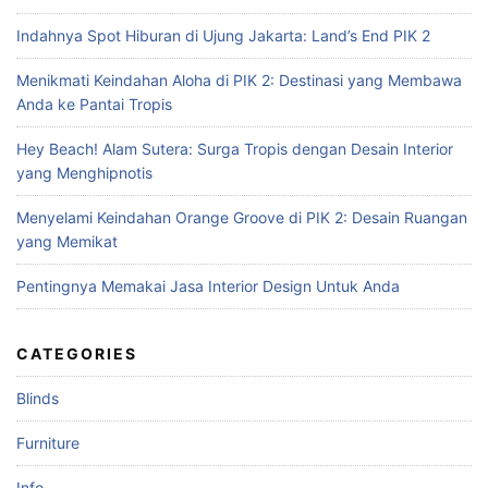
c
Indahnya Spot Hiburan di Ujung Jakarta: Land’s End PIK 2
h
f
Menikmati Keindahan Aloha di PIK 2: Destinasi yang Membawa
o
Anda ke Pantai Tropis
r
:
Hey Beach! Alam Sutera: Surga Tropis dengan Desain Interior
yang Menghipnotis
Menyelami Keindahan Orange Groove di PIK 2: Desain Ruangan
yang Memikat
Pentingnya Memakai Jasa Interior Design Untuk Anda
CATEGORIES
Blinds
Furniture
Info