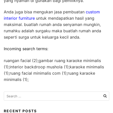
yang nyaman di gunakan bagi pemiliknya.
Anda juga bisa mengukan jasa pembuatan
custom
interior furniture
untuk mendapatkan hasil yang
maksimal. buatlah rumah anda senyaman mungkin,
rumahku adalah surgaku maka buatlah rumah anda
seperti surga untuk keluarga kecil anda.
Incoming search terms:
ruangan facial (2);gambar ruang karaoke minimalis
(1);interior backdroop mushola (1);karaoke minimalis
(1);ruang facial minimalis com (1);ruang karaoke
minimalis (1);
S
e
a
r
RECENT POSTS