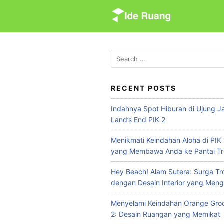
S
k
i
p
t
S
e
o
a
c
r
RECENT POSTS
o
c
n
Indahnya Spot Hiburan di Ujung Ja
h
t
Land’s End PIK 2
f
e
o
Menikmati Keindahan Aloha di PIK 
n
r
yang Membawa Anda ke Pantai Tr
:
t
Hey Beach! Alam Sutera: Surga Tr
dengan Desain Interior yang Meng
Menyelami Keindahan Orange Groo
2: Desain Ruangan yang Memikat