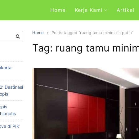
Home
Kerja Kami
Artikel
Home
Posts tagged “ruang tamu minimalis putih”
Tag: ruang tamu minim
karta:
2: Destinasi
opis
opis
hipnotis
ve di PIK