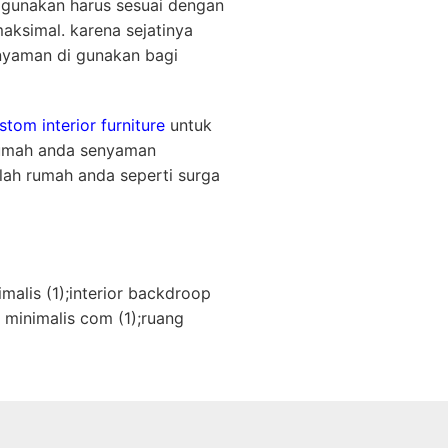
a gunakan harus sesuai dengan
ksimal. karena sejatinya
nyaman di gunakan bagi
stom interior furniture
untuk
rumah anda senyaman
ah rumah anda seperti surga
malis (1);interior backdroop
l minimalis com (1);ruang