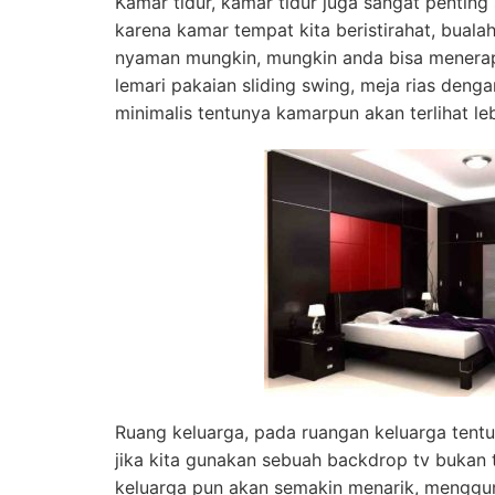
Kamar tidur, kamar tidur juga sangat penting
karena kamar tempat kita beristirahat, bual
nyaman mungkin, mungkin anda bisa menerapk
lemari pakaian sliding swing, meja rias den
minimalis tentunya kamarpun akan terlihat le
Ruang keluarga, pada ruangan keluarga tent
jika kita gunakan sebuah backdrop tv bukan 
keluarga pun akan semakin menarik, menggu