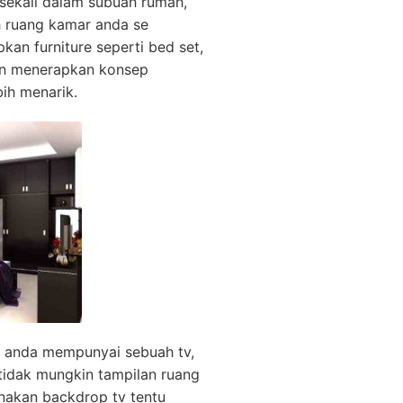
 sekali dalam subuah rumah,
ah ruang kamar anda se
an furniture seperti bed set,
gan menerapkan konsep
bih menarik.
u anda mempunyai sebuah tv,
tidak mungkin tampilan ruang
nakan backdrop tv tentu