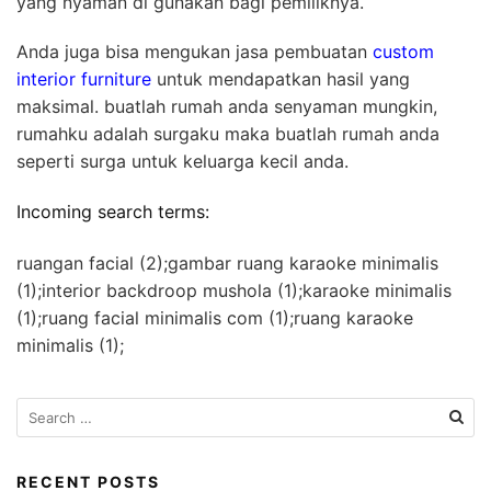
yang nyaman di gunakan bagi pemiliknya.
Anda juga bisa mengukan jasa pembuatan
custom
interior furniture
untuk mendapatkan hasil yang
maksimal. buatlah rumah anda senyaman mungkin,
rumahku adalah surgaku maka buatlah rumah anda
seperti surga untuk keluarga kecil anda.
Incoming search terms:
ruangan facial (2);gambar ruang karaoke minimalis
(1);interior backdroop mushola (1);karaoke minimalis
(1);ruang facial minimalis com (1);ruang karaoke
minimalis (1);
S
e
a
r
RECENT POSTS