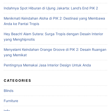
c
Indahnya Spot Hiburan di Ujung Jakarta: Land’s End PIK 2
h
f
Menikmati Keindahan Aloha di PIK 2: Destinasi yang Membawa
o
Anda ke Pantai Tropis
r
:
Hey Beach! Alam Sutera: Surga Tropis dengan Desain Interior
yang Menghipnotis
Menyelami Keindahan Orange Groove di PIK 2: Desain Ruangan
yang Memikat
Pentingnya Memakai Jasa Interior Design Untuk Anda
CATEGORIES
Blinds
Furniture
Info