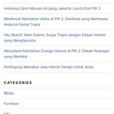
c
Indahnya Spot Hiburan di Ujung Jakarta: Land’s End PIK 2
h
f
Menikmati Keindahan Aloha di PIK 2: Destinasi yang Membawa
o
Anda ke Pantai Tropis
r
:
Hey Beach! Alam Sutera: Surga Tropis dengan Desain Interior
yang Menghipnotis
Menyelami Keindahan Orange Groove di PIK 2: Desain Ruangan
yang Memikat
Pentingnya Memakai Jasa Interior Design Untuk Anda
CATEGORIES
Blinds
Furniture
Info