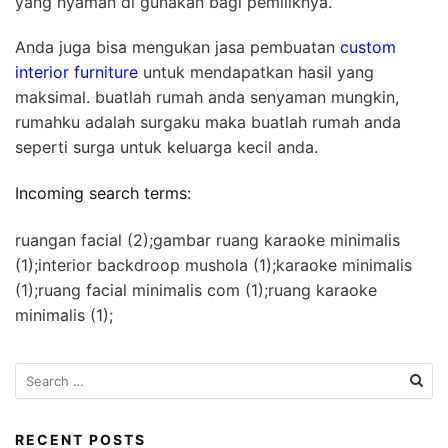
yang nyaman di gunakan bagi pemiliknya.
Anda juga bisa mengukan jasa pembuatan
custom
interior furniture
untuk mendapatkan hasil yang
maksimal. buatlah rumah anda senyaman mungkin,
rumahku adalah surgaku maka buatlah rumah anda
seperti surga untuk keluarga kecil anda.
Incoming search terms:
ruangan facial (2);gambar ruang karaoke minimalis
(1);interior backdroop mushola (1);karaoke minimalis
(1);ruang facial minimalis com (1);ruang karaoke
minimalis (1);
S
e
a
r
RECENT POSTS