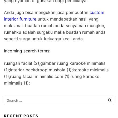
yang nyaman di gunakan bagi pemiliknya.
Anda juga bisa mengukan jasa pembuatan
custom
interior furniture
untuk mendapatkan hasil yang
maksimal. buatlah rumah anda senyaman mungkin,
rumahku adalah surgaku maka buatlah rumah anda
seperti surga untuk keluarga kecil anda.
Incoming search terms:
ruangan facial (2);gambar ruang karaoke minimalis
(1);interior backdroop mushola (1);karaoke minimalis
(1);ruang facial minimalis com (1);ruang karaoke
minimalis (1);
S
e
a
r
RECENT POSTS