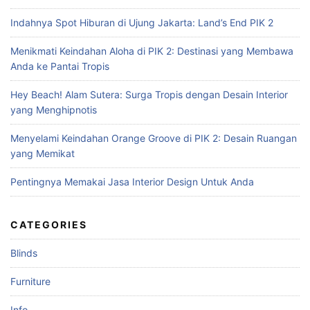
c
Indahnya Spot Hiburan di Ujung Jakarta: Land’s End PIK 2
h
f
Menikmati Keindahan Aloha di PIK 2: Destinasi yang Membawa
o
Anda ke Pantai Tropis
r
:
Hey Beach! Alam Sutera: Surga Tropis dengan Desain Interior
yang Menghipnotis
Menyelami Keindahan Orange Groove di PIK 2: Desain Ruangan
yang Memikat
Pentingnya Memakai Jasa Interior Design Untuk Anda
CATEGORIES
Blinds
Furniture
Info