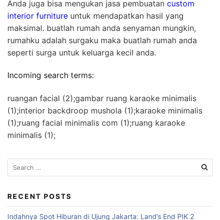
Anda juga bisa mengukan jasa pembuatan
custom
interior furniture
untuk mendapatkan hasil yang
maksimal. buatlah rumah anda senyaman mungkin,
rumahku adalah surgaku maka buatlah rumah anda
seperti surga untuk keluarga kecil anda.
Incoming search terms:
ruangan facial (2);gambar ruang karaoke minimalis
(1);interior backdroop mushola (1);karaoke minimalis
(1);ruang facial minimalis com (1);ruang karaoke
minimalis (1);
S
e
a
r
RECENT POSTS
c
Indahnya Spot Hiburan di Ujung Jakarta: Land’s End PIK 2
h