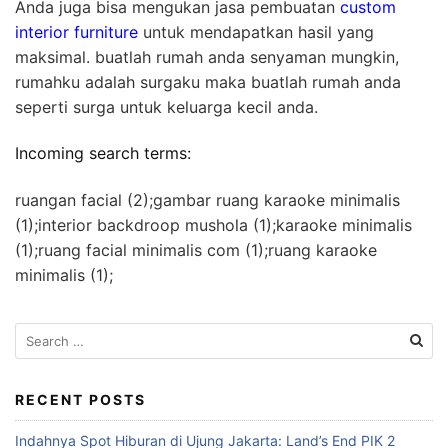
Anda juga bisa mengukan jasa pembuatan
custom
interior furniture
untuk mendapatkan hasil yang
maksimal. buatlah rumah anda senyaman mungkin,
rumahku adalah surgaku maka buatlah rumah anda
seperti surga untuk keluarga kecil anda.
Incoming search terms:
ruangan facial (2);gambar ruang karaoke minimalis
(1);interior backdroop mushola (1);karaoke minimalis
(1);ruang facial minimalis com (1);ruang karaoke
minimalis (1);
S
e
a
r
RECENT POSTS
c
Indahnya Spot Hiburan di Ujung Jakarta: Land’s End PIK 2
h