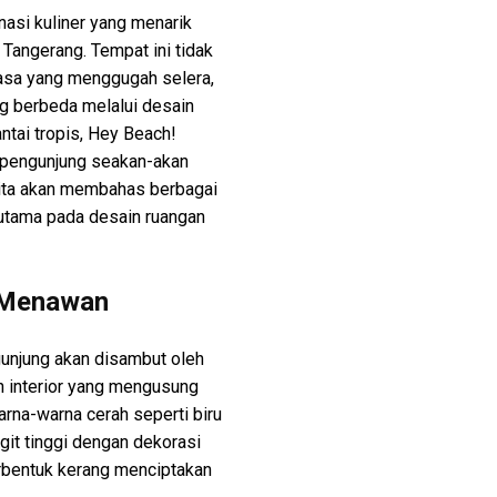
nasi kuliner yang menarik
 Tangerang. Tempat ini tidak
rasa yang menggugah selera,
g berbeda melalui desain
tai tropis, Hey Beach!
pengunjung seakan-akan
, kita akan membahas berbagai
 utama pada desain ruangan
g Menawan
unjung akan disambut oleh
 interior yang mengusung
warna-warna cerah seperti biru
angit tinggi dengan dekorasi
erbentuk kerang menciptakan