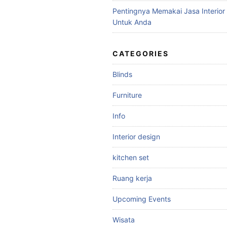
Pentingnya Memakai Jasa Interior
Untuk Anda
CATEGORIES
Blinds
Furniture
Info
Interior design
kitchen set
Ruang kerja
Upcoming Events
Wisata