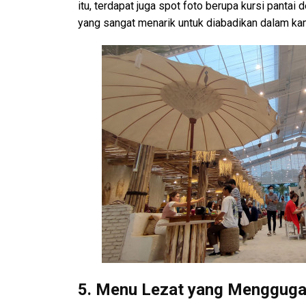
itu, terdapat juga spot foto berupa kursi panta
yang sangat menarik untuk diabadikan dalam ka
5. Menu Lezat yang Mengguga