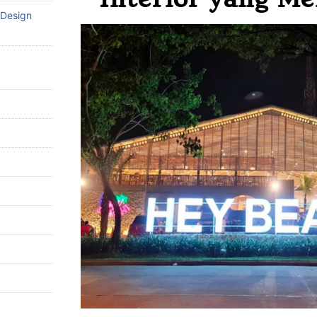
 Design