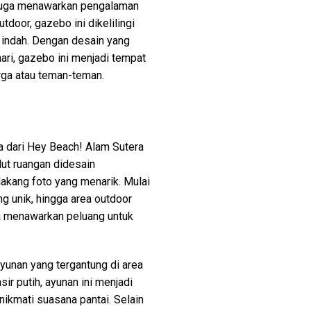
 juga menawarkan pengalaman
tdoor, gazebo ini dikelilingi
 indah. Dengan desain yang
ari, gazebo ini menjadi tempat
ga atau teman-teman.
ma dari Hey Beach! Alam Sutera
dut ruangan didesain
akang foto yang menarik. Mulai
ang unik, hingga area outdoor
a menawarkan peluang untuk
ayunan yang tergantung di area
sir putih, ayunan ini menjadi
ikmati suasana pantai. Selain