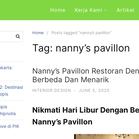
Home
Kerja Kami
Artikel
Home
Posts tagged “nanny’s pavillon”
Tag: nanny’s pavillon
karta:
Nanny’s Pavillon Restoran D
Berbeda Dan Menarik
2: Destinasi
INTERIOR DESIGN
·
JUNE 5, 2020
opis
opis
Nikmati Hari Libur Dengan B
hipnotis
Nanny’s Pavillon
ve di PIK