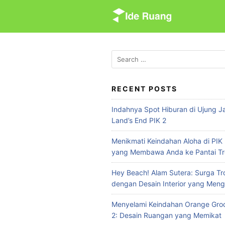
S
k
i
p
t
S
e
o
a
c
r
RECENT POSTS
o
c
n
Indahnya Spot Hiburan di Ujung Ja
h
t
Land’s End PIK 2
f
e
o
Menikmati Keindahan Aloha di PIK 
n
r
yang Membawa Anda ke Pantai Tr
:
t
Hey Beach! Alam Sutera: Surga Tr
dengan Desain Interior yang Meng
Menyelami Keindahan Orange Groo
2: Desain Ruangan yang Memikat