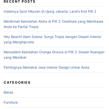
r
RECENT POSTS
c
Indahnya Spot Hiburan di Ujung Jakarta: Land’s End PIK 2
h
f
Menikmati Keindahan Aloha di PIK 2: Destinasi yang Membawa
o
Anda ke Pantai Tropis
r
:
Hey Beach! Alam Sutera: Surga Tropis dengan Desain Interior
yang Menghipnotis
Menyelami Keindahan Orange Groove di PIK 2: Desain Ruangan
yang Memikat
Pentingnya Memakai Jasa Interior Design Untuk Anda
CATEGORIES
Blinds
Furniture