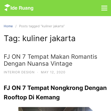
S
k
i
p
Home
Posts tagged “kuliner jakarta”
t
o
Tag: kuliner jakarta
c
o
n
FJ ON 7 Tempat Makan Romantis
t
Dengan Nuansa Vintage
e
n
INTERIOR DESIGN
·
MAY 12, 2020
t
FJ ON 7 Tempat Nongkrong Dengan
Rooftop Di Kemang