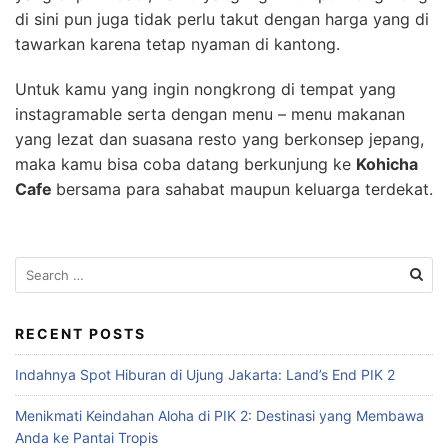
di sini pun juga tidak perlu takut dengan harga yang di
tawarkan karena tetap nyaman di kantong.
Untuk kamu yang ingin nongkrong di tempat yang
instagramable serta dengan menu – menu makanan
yang lezat dan suasana resto yang berkonsep jepang,
maka kamu bisa coba datang berkunjung ke
Kohicha
Cafe
bersama para sahabat maupun keluarga terdekat.
S
e
a
r
RECENT POSTS
c
Indahnya Spot Hiburan di Ujung Jakarta: Land’s End PIK 2
h
f
Menikmati Keindahan Aloha di PIK 2: Destinasi yang Membawa
o
Anda ke Pantai Tropis
r