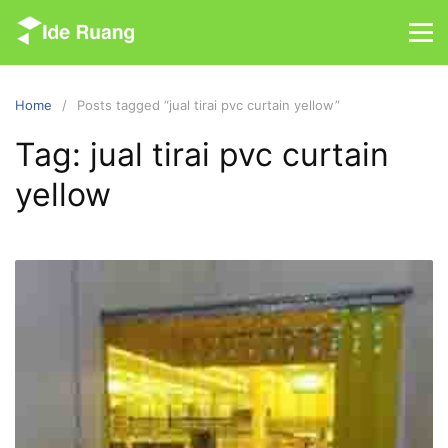
S
k
i
p
Home
Posts tagged “jual tirai pvc curtain yellow”
t
o
Tag: jual tirai pvc curtain
c
yellow
o
n
t
e
n
t