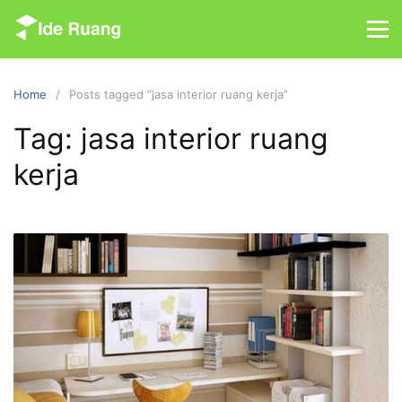
S
k
i
p
Home
Posts tagged “jasa interior ruang kerja”
t
o
Tag: jasa interior ruang
c
kerja
o
n
t
e
n
t