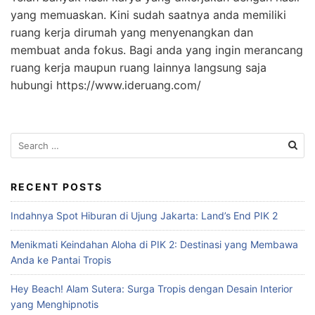
yang memuaskan. Kini sudah saatnya anda memiliki
ruang kerja dirumah yang menyenangkan dan
membuat anda fokus. Bagi anda yang ingin merancang
ruang kerja maupun ruang lainnya langsung saja
hubungi https://www.ideruang.com/
S
e
a
r
RECENT POSTS
c
Indahnya Spot Hiburan di Ujung Jakarta: Land’s End PIK 2
h
f
Menikmati Keindahan Aloha di PIK 2: Destinasi yang Membawa
o
Anda ke Pantai Tropis
r
:
Hey Beach! Alam Sutera: Surga Tropis dengan Desain Interior
yang Menghipnotis