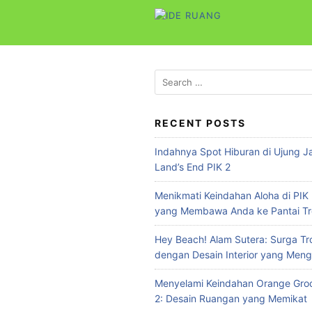
S
k
i
p
t
S
e
o
a
c
r
RECENT POSTS
o
c
n
Indahnya Spot Hiburan di Ujung Ja
h
t
Land’s End PIK 2
f
e
o
Menikmati Keindahan Aloha di PIK 
n
r
yang Membawa Anda ke Pantai Tr
:
t
Hey Beach! Alam Sutera: Surga Tr
dengan Desain Interior yang Meng
Menyelami Keindahan Orange Groo
2: Desain Ruangan yang Memikat