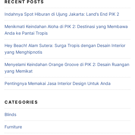
r
RECENT POSTS
c
Indahnya Spot Hiburan di Ujung Jakarta: Land’s End PIK 2
h
f
Menikmati Keindahan Aloha di PIK 2: Destinasi yang Membawa
o
Anda ke Pantai Tropis
r
:
Hey Beach! Alam Sutera: Surga Tropis dengan Desain Interior
yang Menghipnotis
Menyelami Keindahan Orange Groove di PIK 2: Desain Ruangan
yang Memikat
Pentingnya Memakai Jasa Interior Design Untuk Anda
CATEGORIES
Blinds
Furniture