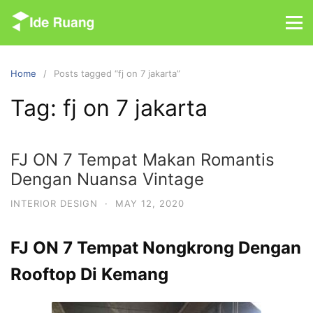
S
k
i
p
Home
Posts tagged “fj on 7 jakarta”
t
o
Tag: fj on 7 jakarta
c
o
n
FJ ON 7 Tempat Makan Romantis
t
Dengan Nuansa Vintage
e
n
INTERIOR DESIGN
·
MAY 12, 2020
t
FJ ON 7 Tempat Nongkrong Dengan
Rooftop Di Kemang