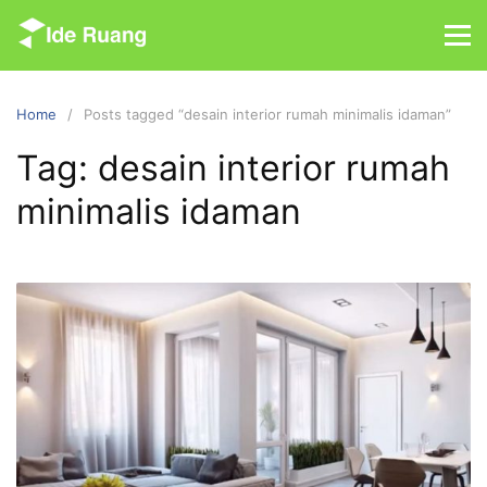
S
k
i
p
Home
Posts tagged “desain interior rumah minimalis idaman”
t
o
Tag: desain interior rumah
c
minimalis idaman
o
n
t
e
n
t