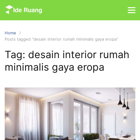
S
k
i
p
Home
t
Posts tagged “desain interior rumah minimalis gaya eropa”
o
c
Tag: desain interior rumah
o
minimalis gaya eropa
n
t
e
n
t