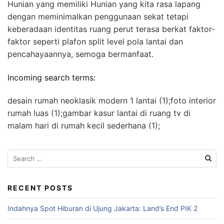
Hunian yang memiliki Hunian yang kita rasa lapang
dengan meminimalkan penggunaan sekat tetapi
keberadaan identitas ruang perut terasa berkat faktor-
faktor seperti plafon split level pola lantai dan
pencahayaannya, semoga bermanfaat.
Incoming search terms:
desain rumah neoklasik modern 1 lantai (1);foto interior
rumah luas (1);gambar kasur lantai di ruang tv di
malam hari di rumah kecil sederhana (1);
S
e
a
r
RECENT POSTS
c
Indahnya Spot Hiburan di Ujung Jakarta: Land’s End PIK 2
h
f