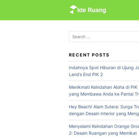
S
k
i
p
t
S
e
o
a
c
r
RECENT POSTS
o
c
n
Indahnya Spot Hiburan di Ujung Ja
h
t
Land’s End PIK 2
f
e
o
Menikmati Keindahan Aloha di PIK 
n
r
yang Membawa Anda ke Pantai Tr
:
t
Hey Beach! Alam Sutera: Surga Tr
dengan Desain Interior yang Meng
Menyelami Keindahan Orange Groo
2: Desain Ruangan yang Memikat