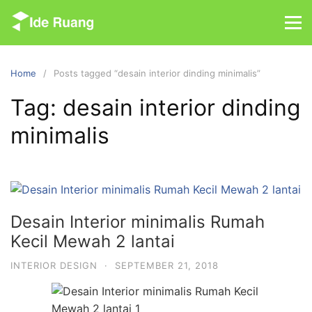
S
k
i
p
Home
Posts tagged “desain interior dinding minimalis”
t
o
Tag: desain interior dinding
c
minimalis
o
n
t
e
n
t
Desain Interior minimalis Rumah
Kecil Mewah 2 lantai
INTERIOR DESIGN
·
SEPTEMBER 21, 2018