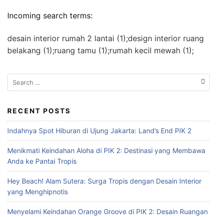
Incoming search terms:
desain interior rumah 2 lantai (1);design interior ruang
belakang (1);ruang tamu (1);rumah kecil mewah (1);
S
e
a
r
RECENT POSTS
c
Indahnya Spot Hiburan di Ujung Jakarta: Land’s End PIK 2
h
f
Menikmati Keindahan Aloha di PIK 2: Destinasi yang Membawa
o
Anda ke Pantai Tropis
r
:
Hey Beach! Alam Sutera: Surga Tropis dengan Desain Interior
yang Menghipnotis
Menyelami Keindahan Orange Groove di PIK 2: Desain Ruangan