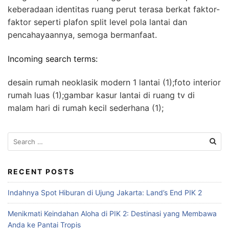
keberadaan identitas ruang perut terasa berkat faktor-
faktor seperti plafon split level pola lantai dan
pencahayaannya, semoga bermanfaat.
Incoming search terms:
desain rumah neoklasik modern 1 lantai (1);foto interior
rumah luas (1);gambar kasur lantai di ruang tv di
malam hari di rumah kecil sederhana (1);
S
e
a
r
RECENT POSTS
c
Indahnya Spot Hiburan di Ujung Jakarta: Land’s End PIK 2
h
f
Menikmati Keindahan Aloha di PIK 2: Destinasi yang Membawa
o
Anda ke Pantai Tropis
r