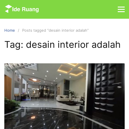
S
k
i
p
Home
Posts tagged “desain interior adalah”
t
o
Tag: desain interior adalah
c
o
n
t
e
n
t