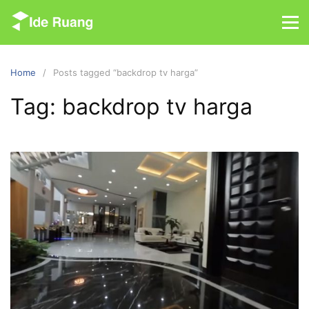
S
k
i
p
Home
Posts tagged “backdrop tv harga”
t
o
Tag: backdrop tv harga
c
o
n
t
e
n
t