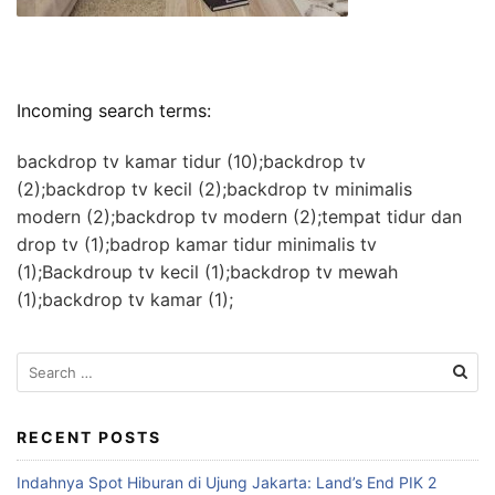
Incoming search terms:
backdrop tv kamar tidur (10);backdrop tv
(2);backdrop tv kecil (2);backdrop tv minimalis
modern (2);backdrop tv modern (2);tempat tidur dan
drop tv (1);badrop kamar tidur minimalis tv
(1);Backdroup tv kecil (1);backdrop tv mewah
(1);backdrop tv kamar (1);
S
e
a
r
RECENT POSTS
c
Indahnya Spot Hiburan di Ujung Jakarta: Land’s End PIK 2
h