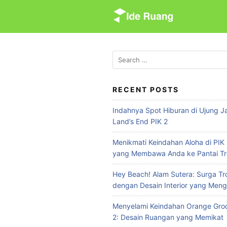
S
k
i
p
t
S
e
o
a
c
r
RECENT POSTS
o
c
n
Indahnya Spot Hiburan di Ujung Ja
h
t
Land’s End PIK 2
f
e
o
Menikmati Keindahan Aloha di PIK 
n
r
yang Membawa Anda ke Pantai Tr
:
t
Hey Beach! Alam Sutera: Surga Tr
dengan Desain Interior yang Meng
Menyelami Keindahan Orange Groo
2: Desain Ruangan yang Memikat