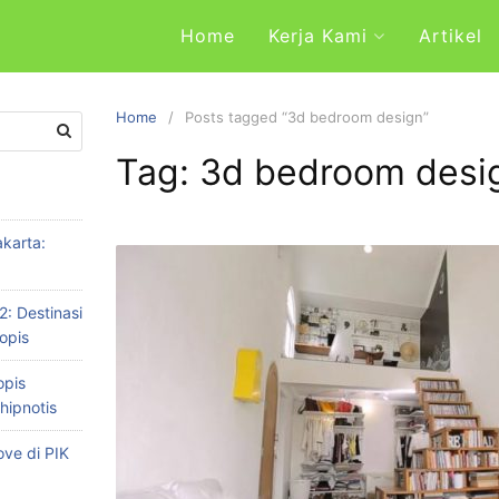
Home
Kerja Kami
Artikel
Home
Posts tagged “3d bedroom design”
Tag: 3d bedroom desi
karta:
2: Destinasi
opis
opis
hipnotis
ve di PIK