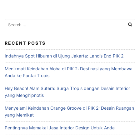
S
e
a
r
RECENT POSTS
c
Indahnya Spot Hiburan di Ujung Jakarta: Land’s End PIK 2
h
f
Menikmati Keindahan Aloha di PIK 2: Destinasi yang Membawa
o
Anda ke Pantai Tropis
r
:
Hey Beach! Alam Sutera: Surga Tropis dengan Desain Interior
yang Menghipnotis
Menyelami Keindahan Orange Groove di PIK 2: Desain Ruangan
yang Memikat
Pentingnya Memakai Jasa Interior Design Untuk Anda