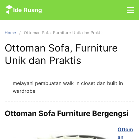
S
k
i
p
Home
Ottoman Sofa, Furniture Unik dan Praktis
t
o
Ottoman Sofa, Furniture
c
Unik dan Praktis
o
n
t
e
melayani pembuatan walk in closet dan built in
n
wardrobe
t
Ottoman Sofa Furniture Bergengsi
Ottom
an