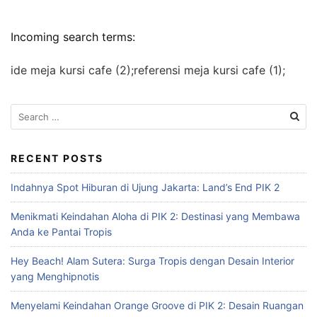
Incoming search terms:
ide meja kursi cafe (2);referensi meja kursi cafe (1);
S
e
a
r
RECENT POSTS
c
Indahnya Spot Hiburan di Ujung Jakarta: Land’s End PIK 2
h
f
Menikmati Keindahan Aloha di PIK 2: Destinasi yang Membawa
o
Anda ke Pantai Tropis
r
:
Hey Beach! Alam Sutera: Surga Tropis dengan Desain Interior
yang Menghipnotis
Menyelami Keindahan Orange Groove di PIK 2: Desain Ruangan