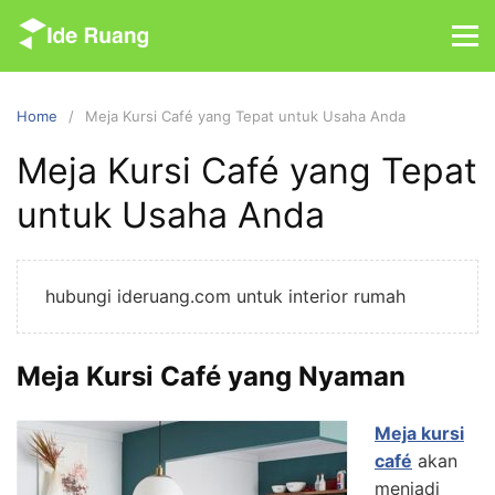
S
k
i
p
Home
Meja Kursi Café yang Tepat untuk Usaha Anda
t
o
Meja Kursi Café yang Tepat
c
untuk Usaha Anda
o
n
t
e
hubungi ideruang.com untuk interior rumah
n
t
Meja Kursi Café yang Nyaman
Meja kursi
café
akan
menjadi