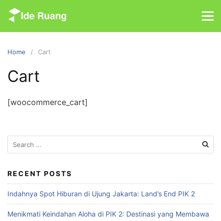
S
k
i
p
Home
Cart
t
o
Cart
c
o
[woocommerce_cart]
n
t
e
n
S
e
t
a
r
RECENT POSTS
c
Indahnya Spot Hiburan di Ujung Jakarta: Land’s End PIK 2
h
f
Menikmati Keindahan Aloha di PIK 2: Destinasi yang Membawa
o